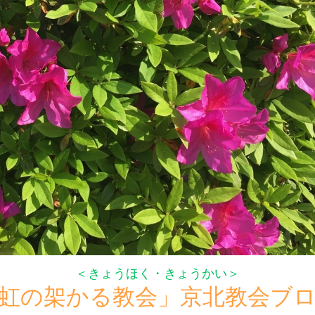
＜きょうほく・きょうかい＞
虹の架かる教会」京北教会ブ