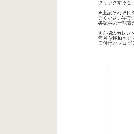
クリックすると
★
上記それぞれ
赤く小さい字で「
各記事の一覧表が
★
右欄のカレン
年月を移動させて
日付けがブログを