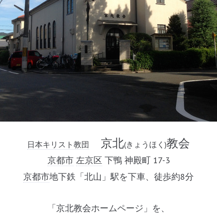
京北
教会
日本キリスト教団
(
きょうほく
)
京都市
左京区
下鴨 神殿町
17-3
京都市
地下鉄「北山」駅を下車、徒歩約8分
「京北教会ホームページ」を、