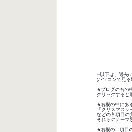
─
以下は、過去
(
(
パソコンで見る
★
ブログの右の
クリックすると
★
右欄の中にあ
「クリスマスシー
などの各項目の文
それらのテーマ別
★
右欄の、項目