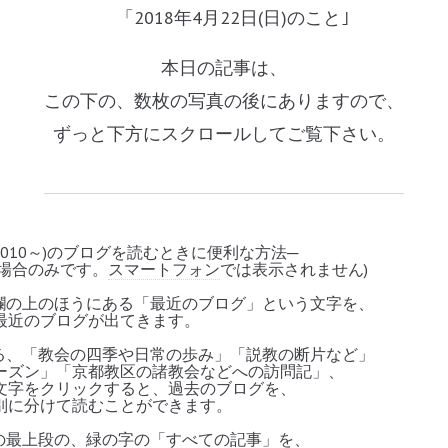
「2018年4月22日
(
日)のこと｣
本日の記事は、
この下の、数枚の写真の後にありますので、
ずっと下方にスクロールしてご覧下さい。
2010
～
)
のブログを読むときに便利な方法
─
場合のみです。
スマートフォン
では表示されません
)
欄の上のほうにある「最近のブログ」という文字を、
最近
のブログが出てきます。
る、「教会の四季や日常の歩み」「説教の断片など」
ズン」「京都教区の諸教会などへの訪問記」、
字をクリックすると、過去のブログを、
に分けて読むことができます。
の最上段の、緑の字の「すべての記事」を、